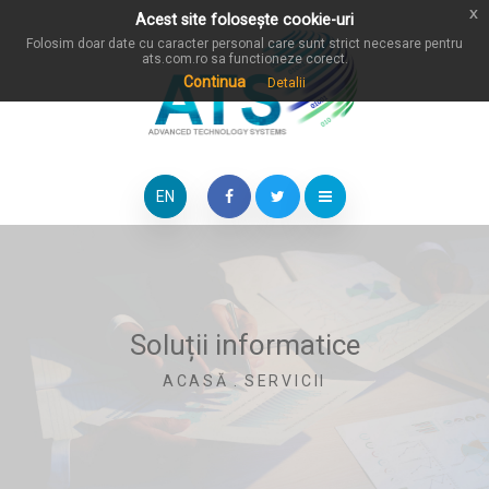
x
Acest site folosește cookie-uri
Folosim doar date cu caracter personal care sunt strict necesare pentru
ats.com.ro sa functioneze corect.
Continua
Detalii
EN
Soluții informatice
ACASĂ
.
SERVICII